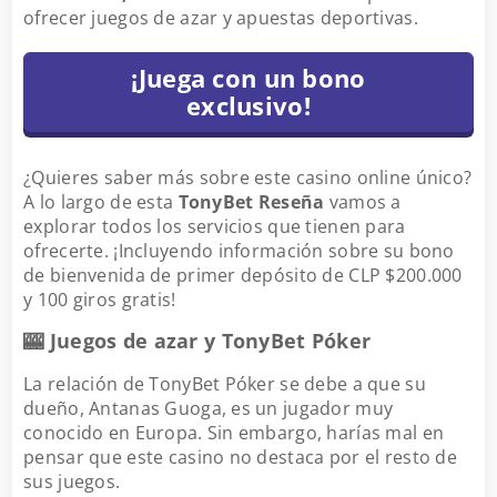
ofrecer juegos de azar y apuestas deportivas.
¡Juega con un bono
exclusivo!
¿Quieres saber más sobre este casino online único?
A lo largo de esta
TonyBet Reseña
vamos a
explorar todos los servicios que tienen para
ofrecerte. ¡Incluyendo información sobre su bono
de bienvenida de primer depósito de CLP $200.000
y 100 giros gratis!
🎰 Juegos de azar y TonyBet Póker
La relación de TonyBet Póker se debe a que su
dueño, Antanas Guoga, es un jugador muy
conocido en Europa. Sin embargo, harías mal en
pensar que este casino no destaca por el resto de
sus juegos.