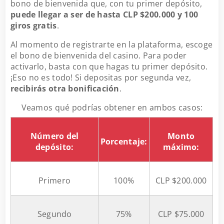
bono de bienvenida que, con tu primer depósito,
puede llegar a ser de hasta CLP $200.000 y 100
giros gratis
.
Al momento de registrarte en la plataforma, escoge
el bono de bienvenida del casino. Para poder
activarlo, basta con que hagas tu primer depósito.
¡Eso no es todo! Si depositas por segunda vez,
recibirás otra bonificación
.
Veamos qué podrías obtener en ambos casos:
Número del
Monto
Porcentaje:
depósito:
máximo:
Primero
100%
CLP $200.000
Segundo
75%
CLP $75.000