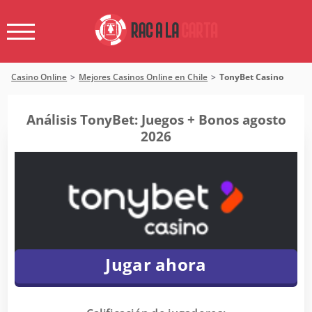
Casino Online
Mejores Casinos Online en Chile
TonyBet Casino
Análisis TonyBet: Juegos + Bonos agosto
2026
Jugar ahora