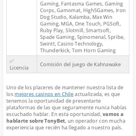
Gaming, Fantasma Games, Gaming
Corps, Gamomat, High5Games, Iron
Dog Studio, Kalamba, Max Win
Gaming, MGA, One Touch, PGSoft,
Ruby Play, Slotmill, Smartsoft,
Spade Gaming, Spinomenal, Spribe,
Swintt, Casino Technology,
Thunderkick, Tom Horn Gaming
✅
Comisión del juego de Kahnawake
Licencia
Uno de los placeres de mantener nuestra lista de
los
mejores casinos en Chile
actualizada, es que
tenemos la oportunidad de presentarte
plataformas de las que seguramente nunca habías
escuchado hablar. En esta oportunidad,
vamos a
hablarte sobre TonyBet
, un operador con mucha
experiencia que recién ha llegado a nuestro país.