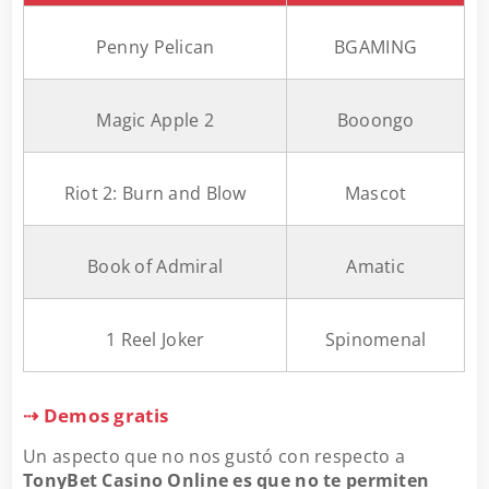
Penny Pelican
BGAMING
Magic Apple 2
Booongo
Riot 2: Burn and Blow
Mascot
Book of Admiral
Amatic
1 Reel Joker
Spinomenal
⇢ Demos gratis
Un aspecto que no nos gustó con respecto a
TonyBet Casino Online es que no te permiten