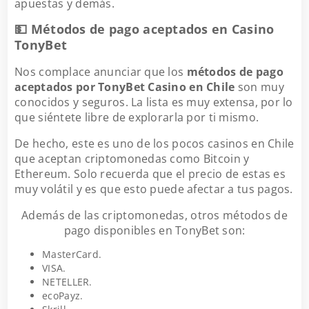
apuestas y demás.
💵 Métodos de pago aceptados en Casino
TonyBet
Nos complace anunciar que los
métodos de pago
aceptados por TonyBet Casino en Chile
son muy
conocidos y seguros. La lista es muy extensa, por lo
que siéntete libre de explorarla por ti mismo.
De hecho, este es uno de los pocos casinos en Chile
que aceptan criptomonedas como Bitcoin y
Ethereum. Solo recuerda que el precio de estas es
muy volátil y es que esto puede afectar a tus pagos.
Además de las criptomonedas, otros métodos de
pago disponibles en TonyBet son:
MasterCard.
VISA.
NETELLER.
ecoPayz.