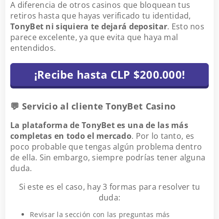
A diferencia de otros casinos que bloquean tus
retiros hasta que hayas verificado tu identidad,
TonyBet ni siquiera te dejará depositar
. Esto nos
parece excelente, ya que evita que haya mal
entendidos.
¡Recibe hasta CLP $200.000!
💬 Servicio al cliente TonyBet Casino
La plataforma de TonyBet es una de las más
completas en todo el mercado
. Por lo tanto, es
poco probable que tengas algún problema dentro
de ella. Sin embargo, siempre podrías tener alguna
duda.
Si este es el caso, hay 3 formas para resolver tu
duda:
Revisar la sección con las preguntas más