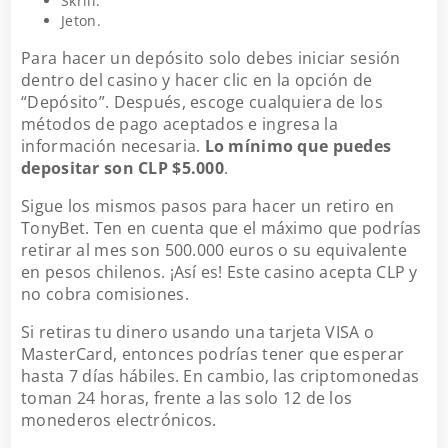
Skrill.
Jeton.
Para hacer un depósito solo debes iniciar sesión
dentro del casino y hacer clic en la opción de
“Depósito”. Después, escoge cualquiera de los
métodos de pago aceptados e ingresa la
información necesaria.
Lo mínimo que puedes
depositar son CLP $5.000
.
Sigue los mismos pasos para hacer un retiro en
TonyBet. Ten en cuenta que el máximo que podrías
retirar al mes son 500.000 euros o su equivalente
en pesos chilenos. ¡Así es! Este casino acepta CLP y
no cobra comisiones.
Si retiras tu dinero usando una tarjeta VISA o
MasterCard, entonces podrías tener que esperar
hasta 7 días hábiles. En cambio, las criptomonedas
toman 24 horas, frente a las solo 12 de los
monederos electrónicos.