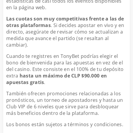
estadísticas de casi todos los eventos disponibles
en la página web.
Las cuotas son muy competitivas frente a las de
otras plataformas
. Si decides apostar en vivo y en
directo, asegúrate de revisar cómo se actualizan a
medida que avance el partido (se resaltan al
cambiar).
Cuando te registres en TonyBet podrías elegir el
bono de bienvenida para las apuestas en vez de el
del casino. Este consiste en el 100% de tu depósito
extra
hasta un máximo de CLP $90.000 en
apuestas gratis
.
También ofrecen promociones relacionadas a los
pronósticos, un torneo de apostadores y hasta un
Club VIP de 6 niveles que sirve para desbloquear
más beneficios dentro de la plataforma.
Los bonos están sujetos a términos y condiciones.