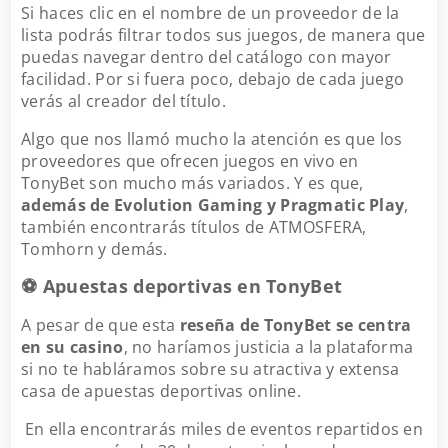
Si haces clic en el nombre de un proveedor de la
lista podrás filtrar todos sus juegos, de manera que
puedas navegar dentro del catálogo con mayor
facilidad. Por si fuera poco, debajo de cada juego
verás al creador del título.
Algo que nos llamó mucho la atención es que los
proveedores que ofrecen juegos en vivo en
TonyBet son mucho más variados. Y es que,
además de Evolution Gaming y Pragmatic Play
,
también encontrarás títulos de ATMOSFERA,
Tomhorn y demás.
⚽️ Apuestas deportivas en TonyBet
A pesar de que esta
reseña de TonyBet se centra
en su casino
, no haríamos justicia a la plataforma
si no te habláramos sobre su atractiva y extensa
casa de apuestas deportivas online.
En ella encontrarás miles de eventos repartidos en