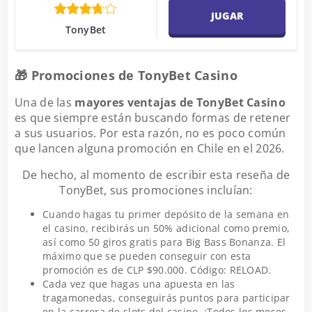
JUGAR
TonyBet
🎁 Promociones de TonyBet Casino
Una de las
mayores ventajas de TonyBet Casino
es que siempre están buscando formas de retener
a sus usuarios. Por esta razón, no es poco común
que lancen alguna promoción en Chile en el 2026.
De hecho, al momento de escribir esta reseña de
TonyBet, sus promociones incluían:
Cuando hagas tu primer depósito de la semana en
el casino, recibirás un 50% adicional como premio,
así como 50 giros gratis para Big Bass Bonanza. El
máximo que se pueden conseguir con esta
promoción es de CLP $90.000. Código: RELOAD.
Cada vez que hagas una apuesta en las
tragamonedas, conseguirás puntos para participar
en la carrera de slots del casino. ¡Todos los meses