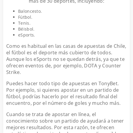
más de 30 deportes, incluyendo:
Baloncesto.
Fútbol.
Tenis.
Béisbol.
eSports.
Como es habitual en las casas de apuestas de Chile,
el fútbol es el deporte más cubierto de todos.
Aunque los eSports no se quedan detrás, ya que te
ofrecen eventos de, por ejemplo, DOTA y Counter
Strike.
Puedes hacer todo tipo de apuestas en TonyBet.
Por ejemplo, si quieres apostar en un partido de
fútbol, podrías hacerlo por el resultado final del
encuentro, por el número de goles y mucho más.
Cuando se trata de apostar en línea, el
conocimiento sobre un partido de ayudará a tener
mejores resultados. Por esta razón, te ofrecen