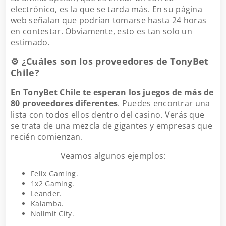
electrónico, es la que se tarda más. En su página
web señalan que podrían tomarse hasta 24 horas
en contestar. Obviamente, esto es tan solo un
estimado.
⚙️ ¿Cuáles son los proveedores de TonyBet
Chile?
En TonyBet Chile te esperan los juegos de más de
80 proveedores diferentes
. Puedes encontrar una
lista con todos ellos dentro del casino. Verás que
se trata de una mezcla de gigantes y empresas que
recién comienzan.
Veamos algunos ejemplos:
Felix Gaming.
1x2 Gaming.
Leander.
Kalamba.
Nolimit City.