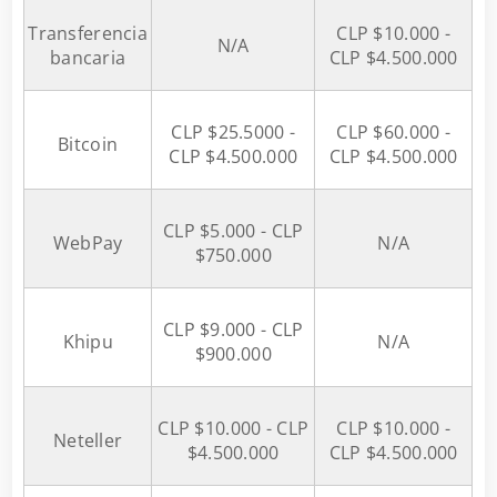
Transferencia
CLP $10.000 -
N/A
bancaria
CLP $4.500.000
CLP $25.5000 -
CLP $60.000 -
Bitcoin
CLP $4.500.000
CLP $4.500.000
CLP $5.000 - CLP
WebPay
N/A
$750.000
CLP $9.000 - CLP
Khipu
N/A
$900.000
CLP $10.000 - CLP
CLP $10.000 -
Neteller
$4.500.000
CLP $4.500.000