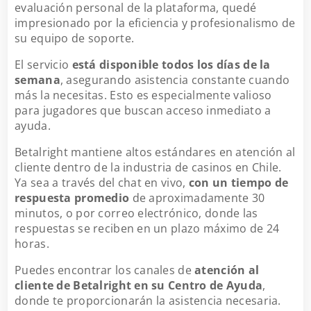
evaluación personal de la plataforma, quedé
impresionado por la eficiencia y profesionalismo de
su equipo de soporte.
El servicio
está disponible todos los días de la
semana
, asegurando asistencia constante cuando
más la necesitas. Esto es especialmente valioso
para jugadores que buscan acceso inmediato a
ayuda.
Betalright mantiene altos estándares en atención al
cliente dentro de la industria de casinos en Chile.
Ya sea a través del chat en vivo,
con un tiempo de
respuesta promedio
de aproximadamente 30
minutos, o por correo electrónico, donde las
respuestas se reciben en un plazo máximo de 24
horas.
Puedes encontrar los canales de
atención al
cliente de Betalright en su Centro de Ayuda
,
donde te proporcionarán la asistencia necesaria.