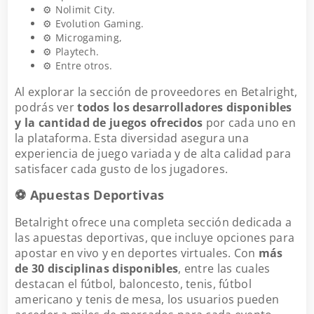
⚙️ Nolimit City.
⚙️ Evolution Gaming.
⚙️ Microgaming,
⚙️ Playtech.
⚙️ Entre otros.
Al explorar la sección de proveedores en Betalright,
podrás ver
todos los desarrolladores disponibles
y la cantidad de juegos ofrecidos
por cada uno en
la plataforma. Esta diversidad asegura una
experiencia de juego variada y de alta calidad para
satisfacer cada gusto de los jugadores.
⚽ Apuestas Deportivas
Betalright ofrece una completa sección dedicada a
las apuestas deportivas, que incluye opciones para
apostar en vivo y en deportes virtuales. Con
más
de 30 disciplinas disponibles
, entre las cuales
destacan el fútbol, baloncesto, tenis, fútbol
americano y tenis de mesa, los usuarios pueden