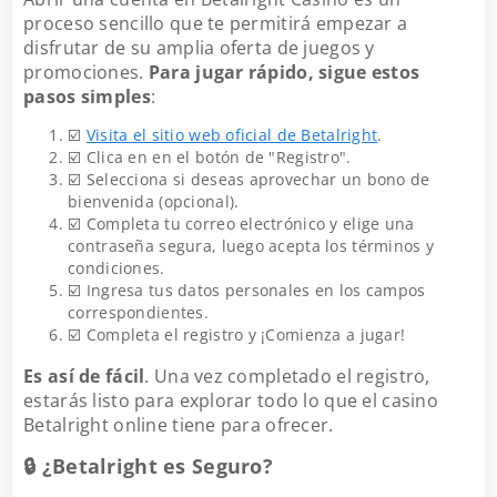
proceso sencillo que te permitirá empezar a
disfrutar de su amplia oferta de juegos y
promociones.
Para jugar rápido, sigue estos
pasos simples
:
☑️
Visita el sitio web oficial de Betalright
.
☑️ Clica en en el botón de "Registro".
☑️ Selecciona si deseas aprovechar un bono de
bienvenida (opcional).
☑️ Completa tu correo electrónico y elige una
contraseña segura, luego acepta los términos y
condiciones.
☑️ Ingresa tus datos personales en los campos
correspondientes.
☑️ Completa el registro y ¡Comienza a jugar!
Es así de fácil
. Una vez completado el registro,
estarás listo para explorar todo lo que el casino
Betalright online tiene para ofrecer.
🔒 ¿Betalright es Seguro?