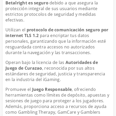
Betalright es seguro
debido a que asegura la
protección integral de sus usuarios mediante
estrictos protocolos de seguridad y medidas
efectivas.
Utilizan el
protocolo de comunicación seguro por
internet TLS 1.2
para encriptar tus datos
personales, garantizando que la información esté
resguardada contra accesos no autorizados
durante la navegación y las transacciones.
Operan bajo la licencia de las
Autoridades de
Juego de Curazao
, reconocida por sus altos
estándares de seguridad, justicia y transparencia
en la industria del iGaming.
Promueve el
Juego Responsable
, ofreciendo
herramientas como límites de depósito, apuestas y
sesiones de juego para proteger a los jugadores.
Además, proporciona acceso a recursos de ayuda
como Gambling Therapy, GamCare y Gamblers