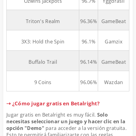
Ozwins Jackpots
96.7%
Yggdrasil
Triton's Realm
96.36%
GameBeat
3X3: Hold the Spin
96.1%
Gamzix
Buffalo Trail
96.14%
GameBeat
9 Coins
96.06%
Wazdan
⇢ ¿Cómo jugar gratis en Betalright?
Jugar gratis en Betalright es muy fácil.
Solo
necesitas seleccionar un juego y hacer clic en la
opción "Demo"
para acceder a la versión gratuita.
Esto te permitirá familiarizarte con las reglas,