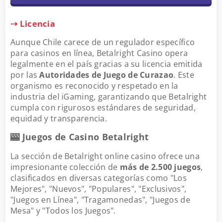
⇢ Licencia
Aunque Chile carece de un regulador específico
para casinos en línea, Betalright Casino opera
legalmente en el país gracias a su licencia emitida
por las
Autoridades de Juego de Curazao
. Este
organismo es reconocido y respetado en la
industria del iGaming, garantizando que Betalright
cumpla con rigurosos estándares de seguridad,
equidad y transparencia.
🎰 Juegos de Casino Betalright
La sección de Betalright online casino ofrece una
impresionante colección de
más de 2.500 juegos
,
clasificados en diversas categorías como "Los
Mejores", "Nuevos", "Populares", "Exclusivos",
"Juegos en Línea", "Tragamonedas", "Juegos de
Mesa" y "Todos los Juegos".