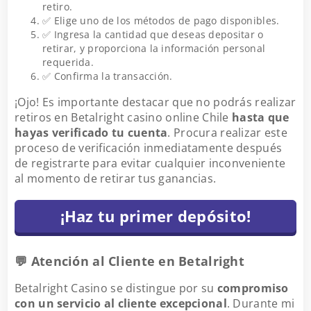
retiro.
✅ Elige uno de los métodos de pago disponibles.
✅ Ingresa la cantidad que deseas depositar o
retirar, y proporciona la información personal
requerida.
✅ Confirma la transacción.
¡Ojo! Es importante destacar que no podrás realizar
retiros en Betalright casino online Chile
hasta que
hayas verificado tu cuenta
. Procura realizar este
proceso de verificación inmediatamente después
de registrarte para evitar cualquier inconveniente
al momento de retirar tus ganancias.
¡Haz tu primer depósito!
💬 Atención al Cliente en Betalright
Betalright Casino se distingue por su
compromiso
con un servicio al cliente excepcional
. Durante mi