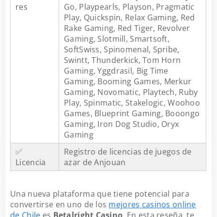
res
Go, Playpearls, Playson, Pragmatic
Play, Quickspin, Relax Gaming, Red
Rake Gaming, Red Tiger, Revolver
Gaming, Slotmill, Smartsoft,
SoftSwiss, Spinomenal, Spribe,
Swintt, Thunderkick, Tom Horn
Gaming, Yggdrasil, Big Time
Gaming, Booming Games, Merkur
Gaming, Novomatic, Playtech, Ruby
Play, Spinmatic, Stakelogic, Woohoo
Games, Blueprint Gaming, Booongo
Gaming, Iron Dog Studio, Oryx
Gaming
✅
Registro de licencias de juegos de
Licencia
azar de Anjouan
Una nueva plataforma que tiene potencial para
convertirse en uno de los
mejores casinos online
de Chile
es
Betalright Casino
. En esta reseña, te