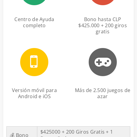
Centro de Ayuda
Bono hasta CLP
completo
$425.000 + 200 giros
gratis
Versión móvil para
Más de 2.500 juegos de
Android e iOS
azar
$425000
+ 200 Giros Gratis + 1
💰 Bono