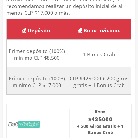
recomendamos realizar un depósito inicial de al
menos CLP $17.000 o más.
💰 Depósito:
💰 Bono máximo:
Primer depósito (100%)
1 Bonus Crab
mínimo CLP $8.500
Primer depósito (100%)
CLP $425.000 + 200 giros
mínimo CLP $17.000
gratis + 1 Bonus Crab
Bono
$425000
+ 200 Giros Gratis + 1
Bonus Crab