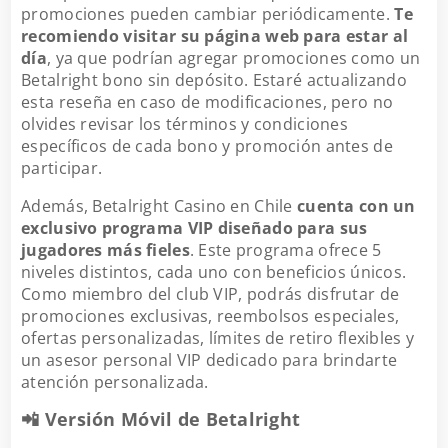
promociones pueden cambiar periódicamente.
Te
recomiendo visitar su página web para estar al
día
, ya que podrían agregar promociones como un
Betalright bono sin depósito. Estaré actualizando
esta reseña en caso de modificaciones, pero no
olvides revisar los términos y condiciones
específicos de cada bono y promoción antes de
participar.
Además, Betalright Casino en Chile
cuenta con un
exclusivo programa VIP diseñado para sus
jugadores más fieles
. Este programa ofrece 5
niveles distintos, cada uno con beneficios únicos.
Como miembro del club VIP, podrás disfrutar de
promociones exclusivas, reembolsos especiales,
ofertas personalizadas, límites de retiro flexibles y
un asesor personal VIP dedicado para brindarte
atención personalizada.
📲 Versión Móvil de Betalright