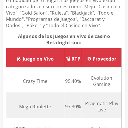
comodidad de tu hogar. Los juegos en vivo están
categorizados en secciones como "Mejor Casino en
Vivo", "Gold Salon", "Ruleta", "Blackjack", "Todo el
Mundo", "Programas de Juegos", "Baccarat y
Dados", "Póker" y "Todo el Casino en Vivo".
Algunos de los juegos en vivo de casino
Betalright son:
🎤 Juego en Vivo
💣 RTP
⚙️ Proveedor
Evolution
Crazy Time
95.40%
Gaming
Pragmatic Play
Mega Roulette
97.30%
Live