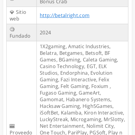
Bonus Crab
💎 Sitio
http://betalright.com
web
🧐
2024
Fundado
1X2gaming, Amatic Industries,
Belatra, Betgames, Betsoft, BF
Games, BGaming, Caleta Gaming,
Casino Technology, EGT, ELK
Studios, Endorphina, Evolution
Gaming, Fazi Interactive, Felix
Gaming, Felt Gaming, Foxium ,
Fugaso Gaming, GameArt,
Gamomat, Habanero Systems,
Hacksaw Gaming, High5Games,
iSoftBet, Kalamba, Kiron Interactive,
LuckyStreak, Microgaming, MrSlotty,
🎰
Net Entertainment, Nolimit City,
Proveedo
One Touch, PariPlay, PGSoft, Play n