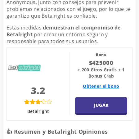
Anonymous, junto con consejos para prevenir
problemas relacionados con el juego, por lo que te
garantizo que Betalright es confiable.
Estas medidas
demuestran el compromiso de
Betalright
por crear un entorno seguro y
responsable para todos sus usuarios.
Bono
$425000
+ 200 Giros Gratis + 1
Bonus Crab
Obtener el bono
3.2
JUGAR
Betalright
👍 Resumen y Betalright Opiniones