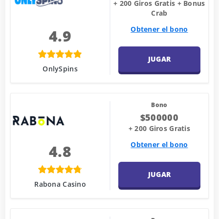
+ 200 Giros Gratis + Bonus
Crab
Obtener el bono
4.9
JUGAR
OnlySpins
Bono
$500000
+ 200 Giros Gratis
Obtener el bono
4.8
JUGAR
Rabona Casino