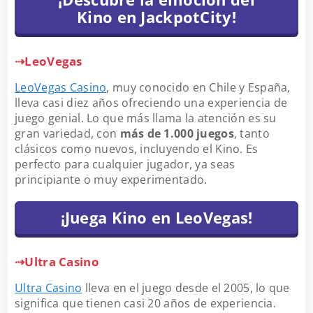
Kino en JackpotCity!
⇢LeoVegas
LeoVegas Casino
, muy conocido en Chile y España,
lleva casi diez años ofreciendo una experiencia de
juego genial. Lo que más llama la atención es su
gran variedad, con
más de 1.000 juegos
, tanto
clásicos como nuevos, incluyendo el Kino. Es
perfecto para cualquier jugador, ya seas
principiante o muy experimentado.
¡Juega Kino en LeoVegas!
⇢Ultra Casino
Ultra Casino
lleva en el juego desde el 2005, lo que
significa que tienen casi 20 años de experiencia.