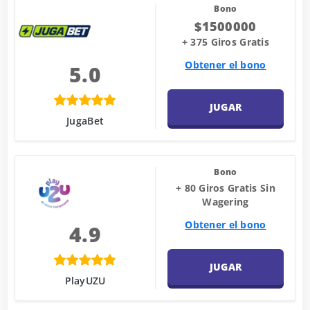
Bono
$1500000
+ 375 Giros Gratis
Obtener el bono
5.0
JUGAR
JugaBet
Bono
+ 80 Giros Gratis Sin
Wagering
Obtener el bono
4.9
JUGAR
PlayUZU