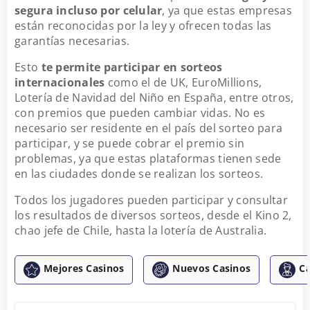
segura incluso por celular
, ya que estas empresas
están reconocidas por la ley y ofrecen todas las
garantías necesarias.
Esto
te permite participar en sorteos
internacionales
como el de UK, EuroMillions,
Lotería de Navidad del Niño en España, entre otros,
con premios que pueden cambiar vidas. No es
necesario ser residente en el país del sorteo para
participar, y se puede cobrar el premio sin
problemas, ya que estas plataformas tienen sede
en las ciudades donde se realizan los sorteos.
Todos los jugadores pueden participar y consultar
los resultados de diversos sorteos, desde el Kino 2,
chao jefe de Chile, hasta la lotería de Australia.
Mejores Casinos
Nuevos Casinos
Ca