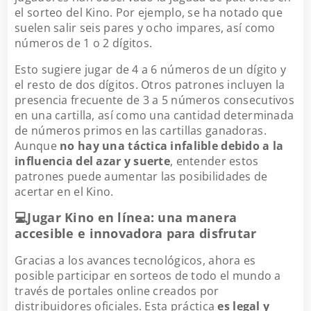
el sorteo del Kino. Por ejemplo, se ha notado que
suelen salir seis pares y ocho impares, así como
números de 1 o 2 dígitos.
Esto sugiere jugar de 4 a 6 números de un dígito y
el resto de dos dígitos. Otros patrones incluyen la
presencia frecuente de 3 a 5 números consecutivos
en una cartilla, así como una cantidad determinada
de números primos en las cartillas ganadoras.
Aunque
no hay una táctica infalible debido a la
influencia del azar y suerte
, entender estos
patrones puede aumentar las posibilidades de
acertar en el Kino.
💻Jugar Kino en línea: una manera
accesible e innovadora para disfrutar
Gracias a los avances tecnológicos, ahora es
posible participar en sorteos de todo el mundo a
través de portales online creados por
distribuidores oficiales. Esta práctica
es legal y